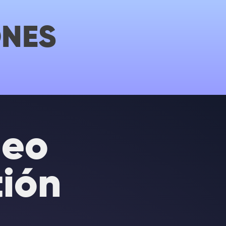
ONES
deo
tión