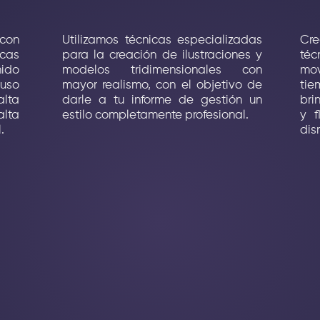
 con
Utilizamos técnicas especializadas
Cre
icas
para la creación de ilustraciones y
téc
nido
modelos tridimensionales con
mov
 uso
mayor realismo, con el objetivo de
tie
lta
darle a tu informe de gestión un
bri
alta
estilo completamente profesional.
y f
.
dis