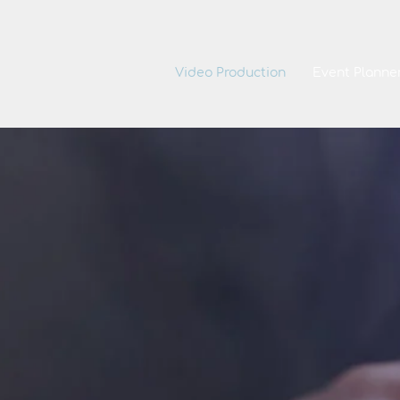
Video Production
Event Planne