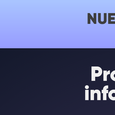
NUE
Pr
inf