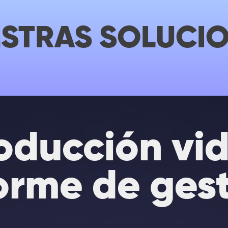
STRAS SOLUCI
oducción vi
orme de ges