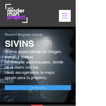
Nuestro lenguaje natural.
SIVINS
Somos especialistas en imagen,
sonido y nuevas
tecnologías audiovisuales, donde
de la mano con tus
ideas escogeremos la mejor
opción para tu proyecto.
Contacto