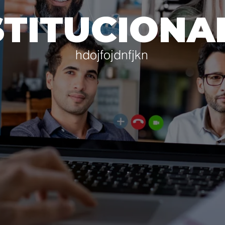
STITUCIONA
hdojfojdnfjkn