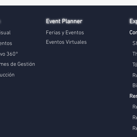
n
Event Planner
Ex
isual
Ferias y Eventos
Con
Eventos Virtuales
entos
S
ivo 360°
T
mes de Gestión
T
ucción
Ru
B
Re
R
R
R