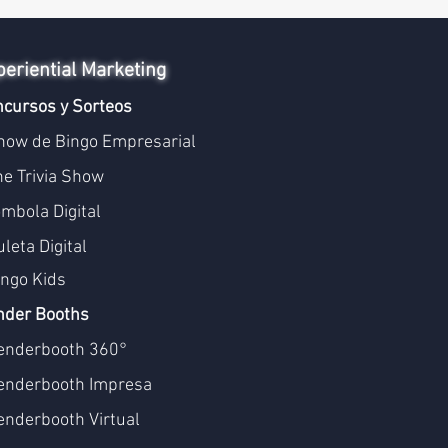
periential Marketing
cursos y Sorteos
how de Bingo Empresarial
he Trivia Show
ómbola Digital
leta Digital
ingo Kids
nder Booths
enderbooth 360°
enderbooth Impresa
enderbooth Virtual