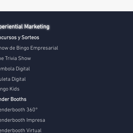
periential Marketing
cursos y Sorteos
how de Bingo Empresarial
he Trivia Show
ómbola Digital
leta Digital
ingo Kids
nder Booths
enderbooth 360°
enderbooth Impresa
enderbooth Virtual