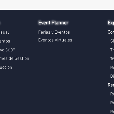
n
Event Planner
Ex
isual
Ferias y Eventos
Con
Eventos Virtuales
entos
S
ivo 360°
T
mes de Gestión
T
ucción
Ru
B
Re
R
R
R