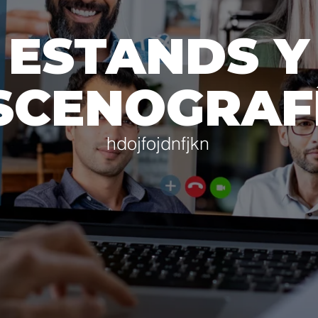
ORPORATIV
ESTANDS Y
hdojfojdnfjkn
SCENOGRAF
hdojfojdnfjkn