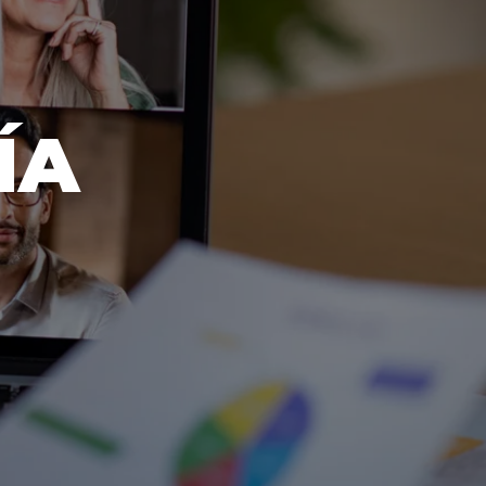
OS
ÍA