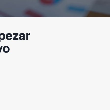
pezar
vo