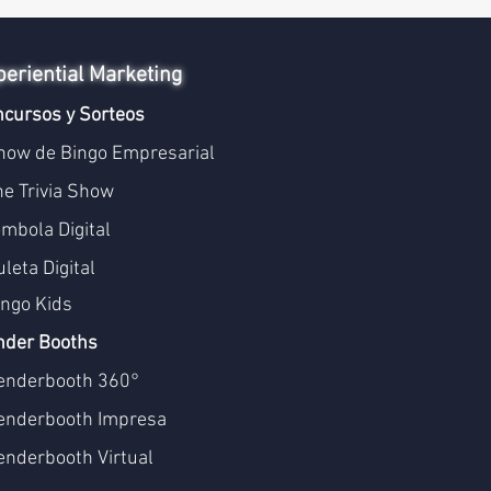
periential Marketing
cursos y Sorteos
how de Bingo Empresarial
he Trivia Show
ómbola Digital
leta Digital
ingo Kids
nder Booths
enderbooth 360°
enderbooth Impresa
enderbooth Virtual