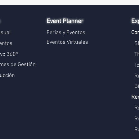
n
Event Planner
Ex
isual
Ferias y Eventos
Con
Eventos Virtuales
entos
S
ivo 360°
T
mes de Gestión
T
ucción
Ru
B
Re
R
R
R