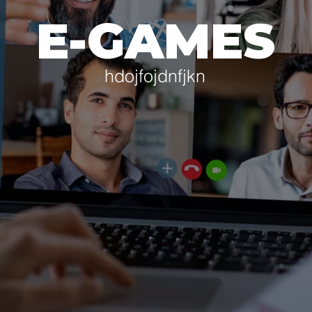
E-GAMES
hdojfojdnfjkn