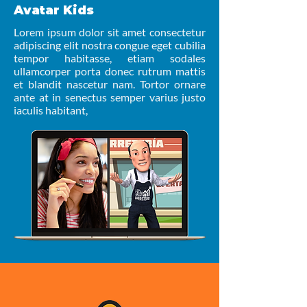
Avatar Kids
Lorem ipsum dolor sit amet consectetur
adipiscing elit nostra congue eget cubilia
tempor habitasse, etiam sodales
ullamcorper porta donec rutrum mattis
et blandit nascetur nam. Tortor ornare
ante at in senectus semper varius justo
iaculis habitant,