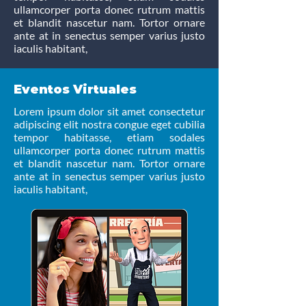
ullamcorper porta donec rutrum mattis
et blandit nascetur nam. Tortor ornare
ante at in senectus semper varius justo
iaculis habitant,
Eventos Virtuales
Lorem ipsum dolor sit amet consectetur
adipiscing elit nostra congue eget cubilia
tempor habitasse, etiam sodales
ullamcorper porta donec rutrum mattis
et blandit nascetur nam. Tortor ornare
ante at in senectus semper varius justo
iaculis habitant,