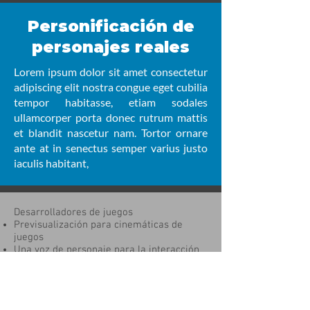
Personificación de
personajes reales
Lorem ipsum dolor sit amet consectetur
adipiscing elit nostra congue eget cubilia
tempor habitasse, etiam sodales
ullamcorper porta donec rutrum mattis
et blandit nascetur nam. Tortor ornare
ante at in senectus semper varius justo
iaculis habitant,
Desarrolladores de juegos
Previsualización para cinemáticas de
juegos
Una voz de personaje para la interacción
comunitaria
C rear Grandes cantidades de contenido,
rápida y con un coste reducido.
Entrevistas de personajes para Game