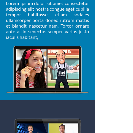
Lorem ipsum dolor sit amet consectetur
adipiscing elit nostra congue eget cubilia
tempor habitasse, etiam sodales
ullamcorper porta donec rutrum mattis
et blandit nascetur nam. Tortor ornare
ante at in senectus semper varius justo
iaculis habitant,