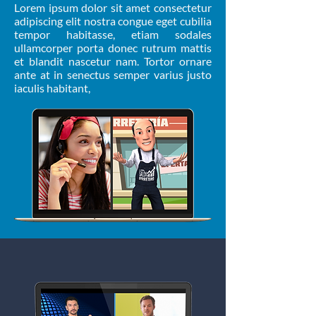
Lorem ipsum dolor sit amet consectetur
adipiscing elit nostra congue eget cubilia
tempor habitasse, etiam sodales
ullamcorper porta donec rutrum mattis
et blandit nascetur nam. Tortor ornare
ante at in senectus semper varius justo
iaculis habitant,