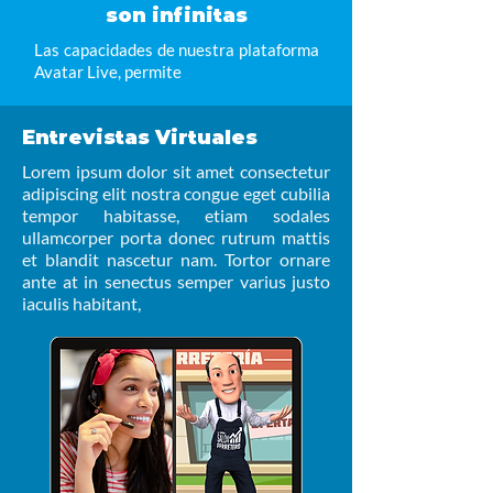
son infinitas
Las capacidades de nuestra plataforma
Avatar Live, permite
Entrevistas Virtuales
Lorem ipsum dolor sit amet consectetur
adipiscing elit nostra congue eget cubilia
tempor habitasse, etiam sodales
ullamcorper porta donec rutrum mattis
et blandit nascetur nam. Tortor ornare
ante at in senectus semper varius justo
iaculis habitant,